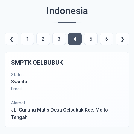
Indonesia
❮
1
2
3
4
5
6
❯
SMPTK OELBUBUK
Status
Swasta
Email
-
Alamat
JL. Gunung Mutis Desa Oelbubuk Kec. Mollo
Tengah