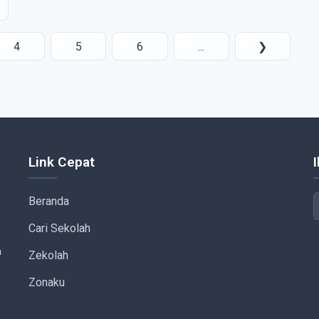
4
5
6
...
❯
Link Cepat
Beranda
Cari Sekolah
a
Zekolah
Zonaku