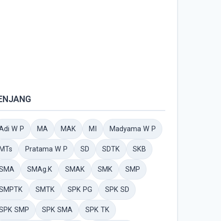
ENJANG
Adi W P
MA
MAK
MI
Madyama W P
MTs
Pratama W P
SD
SDTK
SKB
SMA
SMAg.K
SMAK
SMK
SMP
SMPTK
SMTK
SPK PG
SPK SD
SPK SMP
SPK SMA
SPK TK