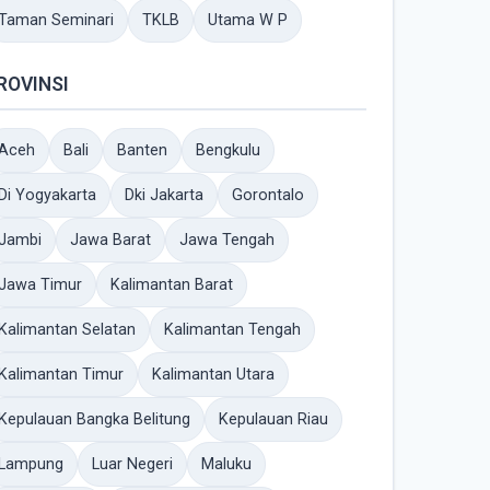
Taman Seminari
TKLB
Utama W P
ROVINSI
Aceh
Bali
Banten
Bengkulu
Di Yogyakarta
Dki Jakarta
Gorontalo
Jambi
Jawa Barat
Jawa Tengah
Jawa Timur
Kalimantan Barat
Kalimantan Selatan
Kalimantan Tengah
Kalimantan Timur
Kalimantan Utara
Kepulauan Bangka Belitung
Kepulauan Riau
Lampung
Luar Negeri
Maluku