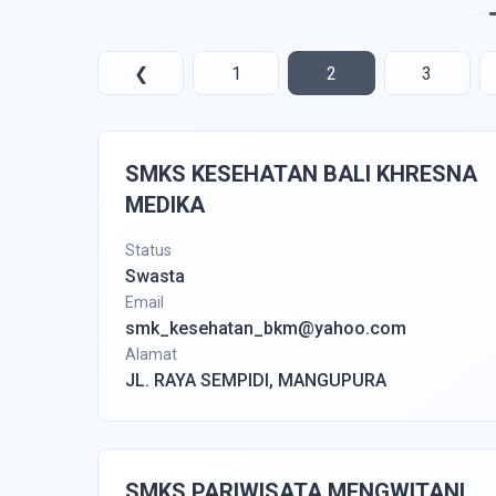
❮
1
2
3
SMKS KESEHATAN BALI KHRESNA
MEDIKA
Status
Swasta
Email
smk_kesehatan_bkm@yahoo.com
Alamat
JL. RAYA SEMPIDI, MANGUPURA
SMKS PARIWISATA MENGWITANI