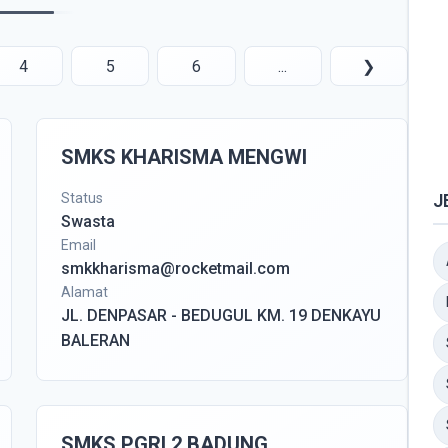
4
5
6
...
❯
SMKS KHARISMA MENGWI
Status
J
Swasta
Email
smkkharisma@rocketmail.com
Alamat
JL. DENPASAR - BEDUGUL KM. 19 DENKAYU
BALERAN
SMKS PGRI 2 BADUNG