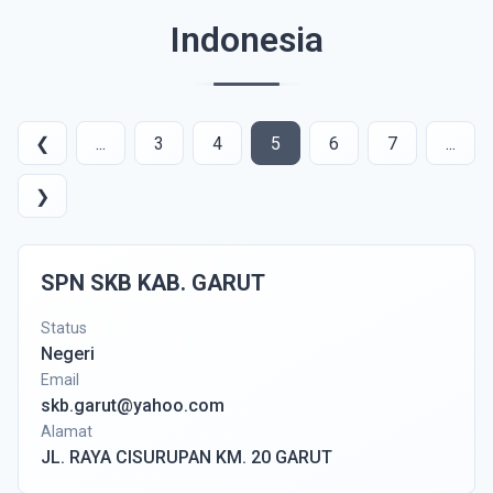
Indonesia
❮
...
3
4
5
6
7
...
❯
SPN SKB KAB. GARUT
Status
Negeri
Email
skb.garut@yahoo.com
Alamat
JL. RAYA CISURUPAN KM. 20 GARUT