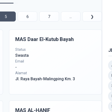
5
6
7
...
❯
MAS Daar El-Kutub Bayah
Status
J
Swasta
Email
-
Alamat
Jl. Raya Bayah-Malingping Km. 3
MAS AL-HANIF