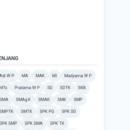
ENJANG
Adi W P
MA
MAK
MI
Madyama W P
MTs
Pratama W P
SD
SDTK
SKB
SMA
SMAg.K
SMAK
SMK
SMP
SMPTK
SMTK
SPK PG
SPK SD
SPK SMP
SPK SMA
SPK TK