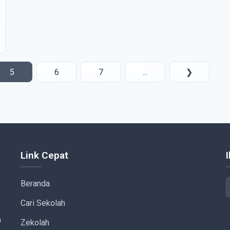
5
6
7
...
❯
Link Cepat
Beranda
Cari Sekolah
a
Zekolah