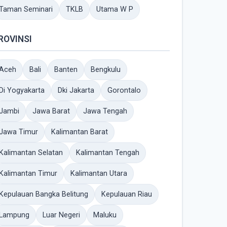
Taman Seminari
TKLB
Utama W P
ROVINSI
Aceh
Bali
Banten
Bengkulu
Di Yogyakarta
Dki Jakarta
Gorontalo
Jambi
Jawa Barat
Jawa Tengah
Jawa Timur
Kalimantan Barat
Kalimantan Selatan
Kalimantan Tengah
Kalimantan Timur
Kalimantan Utara
Kepulauan Bangka Belitung
Kepulauan Riau
Lampung
Luar Negeri
Maluku